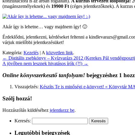
konzultációra is az árban foglaltan).
A kurzus tervezett időpontja:
2
(magánszemélyeknek) és
19900 Ft
(céges jelentkezőknek). A kurzus e
Akár így is lehetne… vagy majdnem így! 🙂
Érdeklődni, jelentkezni, kérdéseket feltenni a kindlevarazs@gmail.co
várjuk mielőbbi jelentkezésüket!
Kategória:
Kezelés
| A
közvetlen link
.
←
Digitális zsebkönyv – Kvízvarázs 2012 (Kerekes Pál vendégposztj
A jövőben nem lesznek hivatásos írók (?!)
→
Online könyvszerkesztő tanfolyam!
bejegyzéshez 1 hozz
Visszajelzés:
Készíts Te is minőségi e-könyvet! « Könyvtár M
Szólj hozzá!
Hozzászólás küldéséhez
jelentkezz be
.
Keresés:
Legutóbbi bejegyzések