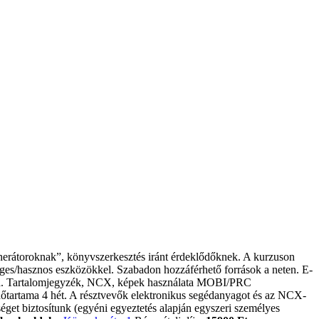
uherátoroknak”, könyvszerkesztés iránt érdeklődőknek. A kurzuson
ges/hasznos eszközökkel. Szabadon hozzáférhető források a neten. E-
ása. Tartalomjegyzék, NCX, képek használata MOBI/PRC
dőtartama 4 hét. A résztvevők elektronikus segédanyagot és az NCX-
éget biztosítunk (egyéni egyeztetés alapján egyszeri személyes