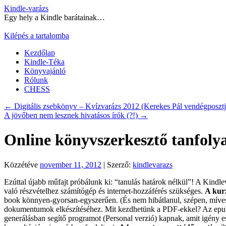
Kindle-varázs
Egy hely a Kindle barátainak…
Kilépés a tartalomba
Kezdőlap
Kindle-Téka
Könyvajánló
Rólunk
CHESS
←
Digitális zsebkönyv – Kvízvarázs 2012 (Kerekes Pál vendégposztj
A jövőben nem lesznek hivatásos írók (?!)
→
Online könyvszerkesztő tanfoly
Közzétéve
november 11, 2012
|
Szerző:
kindlevarazs
Ezúttal újabb műfajt próbálunk ki: “tanulás határok nélkül”! A Kind
való részvételhez számítógép és internet-hozzáférés szükséges.
A kurz
book könnyen-gyorsan-egyszerűen. (És nem hibátlanul, szépen, mív
dokumentumok elkészítéséhez. Mit kezdhetünk a PDF-ekkel? Az epub ké
generálásban segítő programot (Personal verzió) kapnak, amit igény es