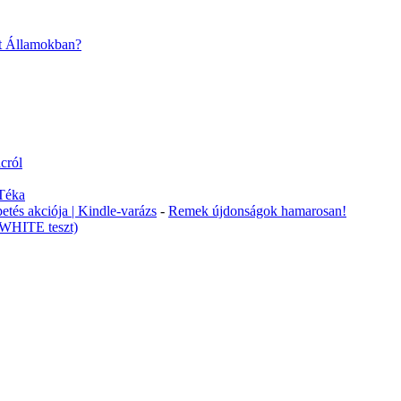
t Államokban?
cról
Téka
tés akciója | Kindle-varázs
-
Remek újdonságok hamarosan!
RWHITE teszt)