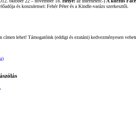
012. október 22 – november 18.
Helye:
az interneten:-)
A kurzus Face
lőadója és konzulensei: Fehér Péter és a Kindle-varázs szerkesztői.
m címen lehet! Támogatóink (eddigi és ezutáni) kedvezményesen vehetne
a)
ászólás
A