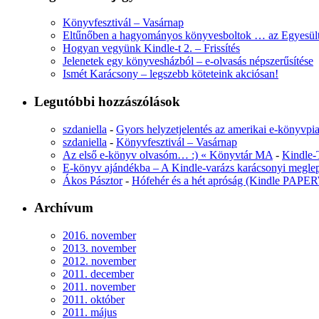
Könyvfesztivál – Vasárnap
Eltűnőben a hagyományos könyvesboltok … az Egyesül
Hogyan vegyünk Kindle-t 2. – Frissítés
Jelenetek egy könyvesházból – e-olvasás népszerűsítése
Ismét Karácsony – legszebb köteteink akciósan!
Legutóbbi hozzászólások
szdaniella
-
Gyors helyzetjelentés az amerikai e-könyvpia
szdaniella
-
Könyvfesztivál – Vasárnap
Az első e-könyv olvasóm… :) « Könyvtár MA
-
Kindle-
E-könyv ajándékba – A Kindle-varázs karácsonyi meglepe
Ákos Pásztor
-
Hófehér és a hét apróság (Kindle PAPE
Archívum
2016. november
2013. november
2012. november
2011. december
2011. november
2011. október
2011. május