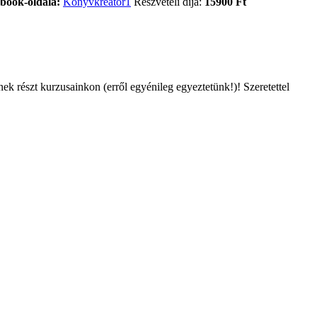
book-oldala:
Könyvkreátor1
Részvételi díja:
15900 Ft
k részt kurzusainkon (erről egyénileg egyeztetünk!)! Szeretettel