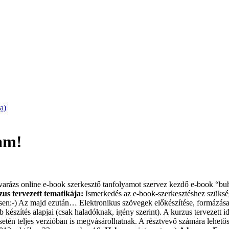
a)
am!
levarázs online e-book szerkesztő tanfolyamot szervez kezdő e-book “b
us tervezett tematikája:
Ismerkedés az e-book-szerkesztéshez szüksé
esen:-) Az majd ezután… Elektronikus szövegek előkészítése, formáz
szítés alapjai (csak haladóknak, igény szerint). A kurzus tervezett i
etén teljes verzióban is megvásárolhatnak. A résztvevő számára lehetős