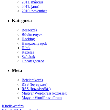
2011. március
2011. január
2010. november
Kategória
Beszerzés
Bővítmények
Hacking
Hangzóanyagok
Hírek
Kezelés
Szótárak
Uncategorized
Meta
Bejelentkezés
RSS
(bejegyzés)
RSS
(hozzászólás)
Magyar WordPress közösség
Magyar WordPress fórum
Kindle-varázs