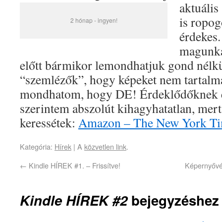
aktuális
is ropo
2 hónap - ingyen!
érdekes
magunkat
előtt bármikor lemondhatjuk gond nélkül
“szemlézők”, hogy képeket nem tartalma
mondhatom, hogy DE! Érdeklődőknek é
szerintem abszolút kihagyhatatlan, mert 
keressétek:
Amazon – The New York T
Kategória:
Hírek
| A
közvetlen link
.
←
Kindle HÍREK #1. – Frissítve!
Képernyővé
Kindle HÍREK #2
bejegyzéshez 