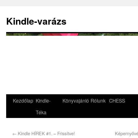
Kindle-varázs
Kezdőlap
Kindle-
Könyvajánló
Rólunk
CHESS
Téka
←
Kindle HÍREK #1. – Frissítve!
Képernyővé