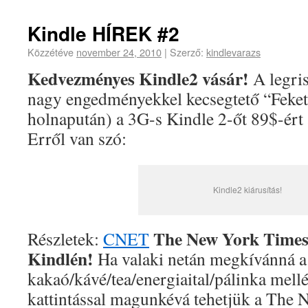
Kindle HÍREK #2
Közzétéve
november 24, 2010
|
Szerző:
kindlevarazs
Kedvezményes Kindle2 vásár!
A legris
nagy engedményekkel kecsegtető “Feket
holnapután) a 3G-s Kindle 2-őt 89$-ért 
Erről van szó:
Kindle2 kiárusítás!
The New York Times 
Részletek:
CNET
Kindlén!
Ha valaki netán megkívánná a 
kakaó/kávé/tea/energiaital/pálinka mell
kattintással magunkévá tehetjük a The